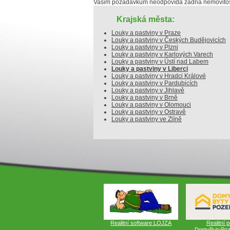
Vašim požadavkům neodpovídá žádná nemovitost
Krajská města:
Louky a pastviny v Praze
Louky a pastviny v Českých Budějovicích
Louky a pastviny v Plzni
Louky a pastviny v Karlových Varech
Louky a pastviny v Ústí nad Labem
Louky a pastviny v Liberci
Louky a pastviny v Hradci Králové
Louky a pastviny v Pardubicích
Louky a pastviny v Jihlavě
Louky a pastviny v Brně
Louky a pastviny v Olomouci
Louky a pastviny v Ostravě
Louky a pastviny ve Zlíně
Realitní software LOJZA
Realitní p
DomyBytyPoz