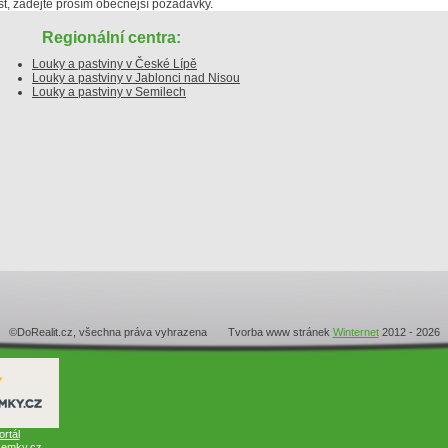
, zadejte prosím obecnější požadavky.
Regionální centra:
Louky a pastviny v České Lípě
Louky a pastviny v Jablonci nad Nisou
Louky a pastviny v Semilech
©DoRealit.cz, všechna práva vyhrazena Tvorba www stránek
Winternet
2012 - 2026
ortál
emky.cz