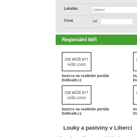
Lokalita
Cena
od
Regionální lídři
Inzerce na realitním portále
In
DoRealit.cz
Do
Inzerce na realitním portále
In
DoRealit.cz
Do
Louky a pastviny v Liberci