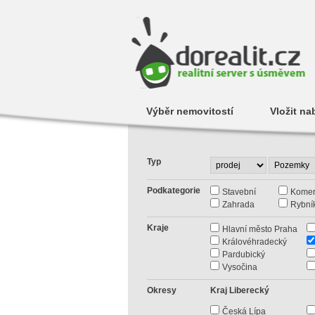
Výběr nemovitostí
Vložit na
Typ
Podkategorie
Stavební
Komer
Zahrada
Rybní
Kraje
Hlavní město Praha
Královéhradecký
Pardubický
Vysočina
Okresy
Kraj Liberecký
Česká Lípa