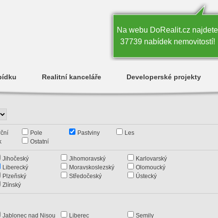
Na webu DoRealit.cz najdete
37739 nabídek nemovitostí!
bídku
Realitní kanceláře
Developerské projekty
ční
Pole
Pastviny
Les
k
Ostatní
Jihočeský
Jihomoravský
Karlovarský
Liberecký
Moravskoslezský
Olomoucký
Plzeňský
Středočeský
Ústecký
Zlínský
Jablonec nad Nisou
Liberec
Semily