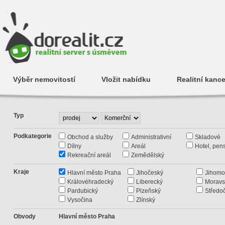
Výběr nemovitostí
Vložit nabídku
Realitní kance
Typ
Podkategorie
Obchod a služby
Administrativní
Skladové
Dílny
Areál
Hotel, pen
Rekreační areál
Zemědělský
Kraje
Hlavní město Praha
Jihočeský
Jihomo
Královéhradecký
Liberecký
Moravs
Pardubický
Plzeňský
Středo
Vysočina
Zlínský
Obvody
Hlavní město Praha