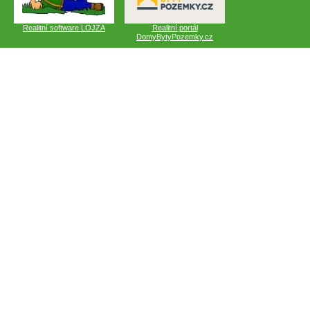
Realitní software LOJZA
Realitní portál
DomyBytyPozemky.cz