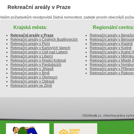
Rekreační areály v Praze
Vašim požadavkům neodpovídá žádná nemovitost, zadejte prosím obecnější poža
Krajská města:
Regionální centra
Rekreační areály v Praze
Rekreační areály v Beneš
Rekreační areály v Českých Budějovicích
Rekreační areály v Beroun
Rekreační areály v Plzni
Rekreační areály v Kladně
Rekreační areály v Karlových Varech
Rekreační areály v Kolíně
Rekreační areály v Ústí nad Labem
Rekreační areály v Kutné 
Rekreační areály v Liberci
Rekreační areály v Mělníku
Rekreační areály v Hradci Králové
Rekreační areály v Mladé B
Rekreační areály v Pardubicích
Rekreační areály v Nymbu
Rekreační areály v Jihlavě
Rekreační areály v Příbram
Rekreační areály v Brně
Rekreační areály v Rakovn
Rekreační areály v Olomouci
Rekreační areály v Ostravě
Rekreační areály ve Zlíně
©DoRealit.cz, všechna práva v