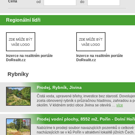
Cena
od
do
Regionální lídři
Inzerce na realitním portále
Inzerce na realitním portále
DoRealit.cz
DoRealit.cz
Rybníky
Prodej, Rybník, Jivina
Čistá voda, upravené břehy, investice bez starostí. Dovolu
zcela obnovený rybník s průzračnou hladinou, zahradou a 
okolím. V klidném srdci obce Jivina se otevírá …
více
Prodej vodní plochy, 8552 m2, Pořín - Dolní Hoř
Nabízíme k prodeji soubor navazujících pozemků o celkové
nacházejících se v ků Pořín v atraktivní lokalitě jižních Čec