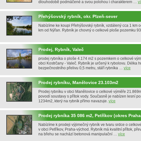
dlouhodobě podmáčené a svou polohou i charakterem …
v
Přehýšovský rybník, okr. Plzeň-sever
Nabízíme ke koupi Přehýšovský rybník, vzdálený cca 1 km o
km od Nýřan. Rybník je chovný o celkové ploše pozemku 9
Prodej, Rybník, Valeč
prodej rybníka o ploše 4.174 m2 s pozemkem o celkové vý
obci Kostrčany - Valeč. Rybník je určený k rybolovu. Délka h
bezpečnostního přelivu 0,5 metru, stáří rybníka …
více
Prodej rybníku, Manělovice 23.103m2
Prodej rybníku v obci Manělovice o celkové výměře 21.869
povodí soustavy s přítok vody. Současně je nabízen lesní 
1234m2, který na rybník přímo navazuje.
více
Prodej rybníka 35 086 m2, Petříkov (okres Prah
Nabízíme k prodeji výjimečný rybník ve tvaru srdce o celk
v obci Petříkov, Praha-východ. Rybník má kvalitní přítok, př
na břehu se nachází betonová manipulační …
více