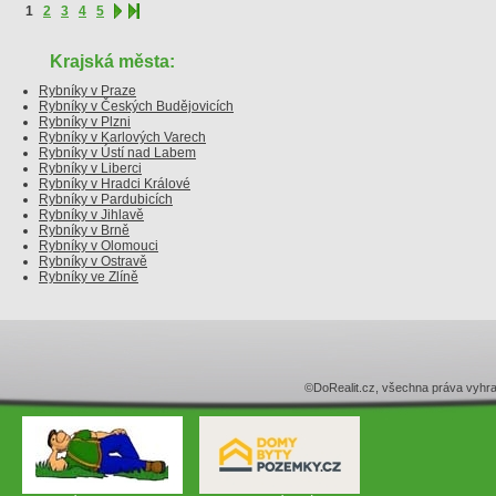
1
2
3
4
5
Krajská města:
Rybníky v Praze
Rybníky v Českých Budějovicích
Rybníky v Plzni
Rybníky v Karlových Varech
Rybníky v Ústí nad Labem
Rybníky v Liberci
Rybníky v Hradci Králové
Rybníky v Pardubicích
Rybníky v Jihlavě
Rybníky v Brně
Rybníky v Olomouci
Rybníky v Ostravě
Rybníky ve Zlíně
©DoRealit.cz, všechna práva v