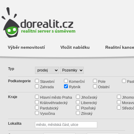
Výběr nemovitostí
Vložit nabídku
Realitní kance
Typ
Podkategorie
Stavební
Komerční
Pole
Past
Zahrada
Rybník
Ostatní
Kraje
Hlavní město Praha
Jihočeský
Jihomo
Královéhradecký
Liberecký
Moravs
Pardubický
Plzeňský
Středo
Vysočina
Zlínský
Lokalita