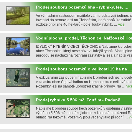
Prodej souboru pozemků 6ha - rybníky, les, …
Ve výhradním zastoupení majitele vám představuji jedinečnou
investici do nemovitosti na Třeboňsku, která nabízí rozsáhl
rozloze přibližně 40 hektarů - pole, louky, rybník, …
více
Vodní plocha, prodej, Těchonice, Nalžovské Hor
IDYLICKÝ RYBNÍK V OBCI TĚCHONICE Nabízíme k prodeji r
obce Těchonice, který nese název Hořejší rybník. Vodní pl
přírodou se nachází na rozhraní zástavby a lesa a nabízí 
Prodej souboru pozemků o velikosti 19 ha na 
V exkluzivním zastoupení nabízíme k prodeji jedinečný uc
v katastru obce Čejov/Hadina na Humpolecku o celkové roz
Pozemky leží na samotě uprostřed krásné přírody. Na …
víc
Prodej rybníku 5 506 m2, Toužim - Radyně
Nabízíme k prodeji soubor třech pozemků v osobním vlastnic
výměrou 5.506 m2 nacházejících se v katastrálním území Ra
oblasti Na tokovně. Pozemky jsou vedeny jako přírodní …
ví