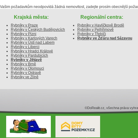
Vašim požadavkům neodpovídá žádná nemovitost, zadejte prosím obecnější poža
Krajská města:
Regionální centra:
Rybníky v Praze
Rybníky v Havlíčkově Brodě
Rybníky v Českých Budějovicích
Rybníky v Pelhřimově
Rybníky v Plzni
Rybníky v Třebíči
Rybníky v Karlových Varech
Rybníky ve Žďáru nad Sázavou
Rybníky v Ústí nad Labem
Rybníky v Liberci
Rybníky v Hradci Králové
Rybníky v Pardubicích
Rybníky v Jihlavě
Rybníky v Brně
Rybníky v Olomouci
Rybníky v Ostravě
Rybníky ve Zlíně
©DoRealit.cz, všechna práva v