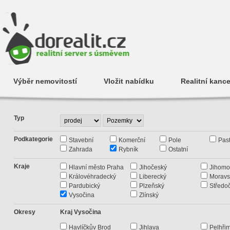
Výběr nemovitostí
Vložit nabídku
Realitní kance
Typ
Podkategorie
Stavební
Komerční
Pole
Past
Zahrada
Rybník
Ostatní
Kraje
Hlavní město Praha
Jihočeský
Jihomo
Královéhradecký
Liberecký
Moravs
Pardubický
Plzeňský
Středo
Vysočina
Zlínský
Okresy
Kraj Vysočina
Havlíčkův Brod
Jihlava
Pelhři